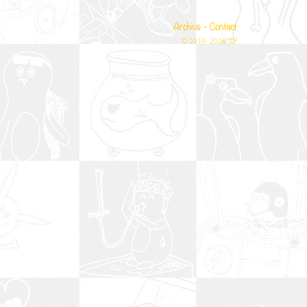
Archive
-
Contact
© 2010- 2026 JD²