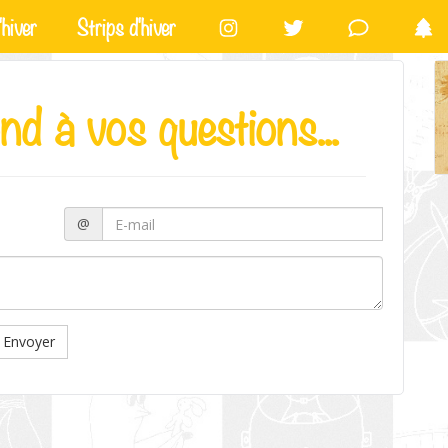
hiver
Strips d'hiver
nd à vos questions...
@
Envoyer