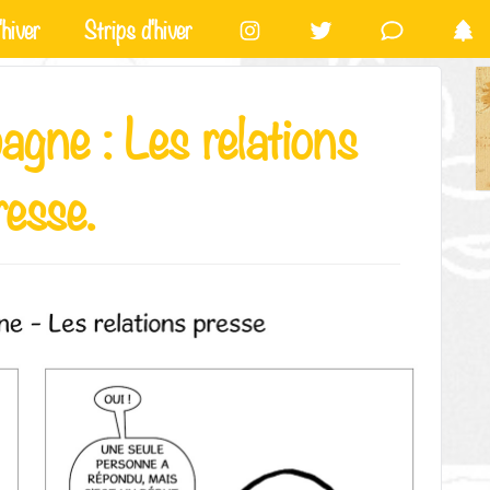
hiver
Strips d'hiver
gne : Les relations
resse.